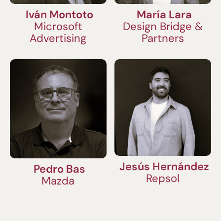
Iván Montoto
María Lara
Microsoft
Design Bridge &
Advertising
Partners
Jesús Hernández
Pedro Bas
Repsol
Mazda