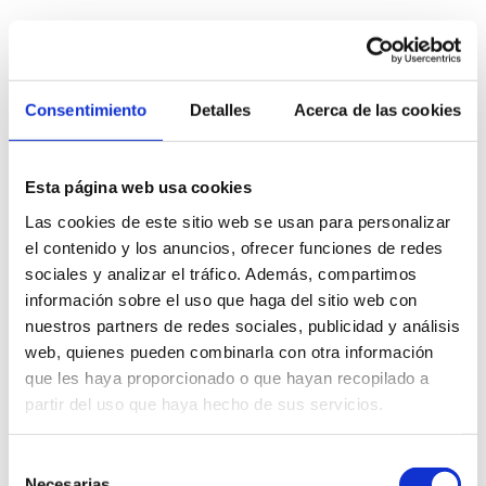
Consentimiento
Detalles
Acerca de las cookies
Esta página web usa cookies
Las cookies de este sitio web se usan para personalizar
el contenido y los anuncios, ofrecer funciones de redes
sociales y analizar el tráfico. Además, compartimos
información sobre el uso que haga del sitio web con
nuestros partners de redes sociales, publicidad y análisis
Te contamos 5 razones por las
web, quienes pueden combinarla con otra información
que les haya proporcionado o que hayan recopilado a
que deberías estudiar un máster
partir del uso que haya hecho de sus servicios.
de publicidad
Te contamos 5 razones por las que deberías
Selección
Necesarias