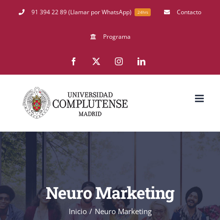
Saltar
91 394 22 89 (Llamar por WhatsApp)
Contacto
24hrs
al
Programa
contenido
Facebook
X
Instagram
LinkedIn
Neuro Marketing
Inicio
Neuro Marketing